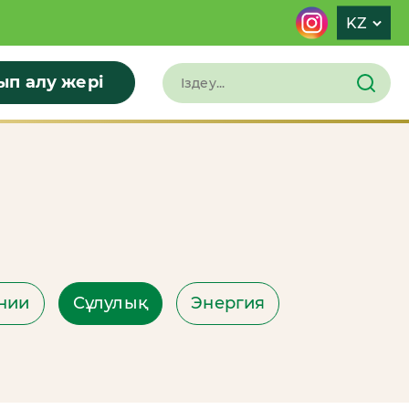
KZ
ып алу жері
нии
Сұлулық
Энергия