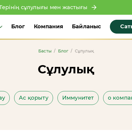
Терінің сұлулығы мен жастығы
Блог
Компания
Байланыс
Сат
Басты
/
Блог
/
Сұлулық
Сұлулық
ау
Ас қорыту
Иммунитет
о компа