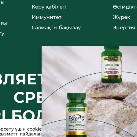
ты
Көру қабілеті
Өсімдікт
Иммунитет
Жүрек
ығы
Салмақты бақылау
Энергия
ту
ЯВЛЯЕТСЯ ЛЕКА
СРЕДСТВОМ.
РІ БОЛЫП ТАБ
рсету үшін cookie файлдарын және ұқсас
қызметті пайдалану арқылы сіз оларды пайдалануға