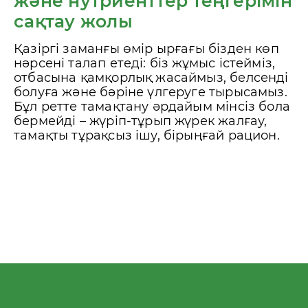
және нутриенттер теңгерімін
сақтау жолы
Қазіргі заманғы өмір ырғағы бізден көп
нәрсені талап етеді: біз жұмыс істейміз,
отбасына қамқорлық жасаймыз, белсенді
болуға және бәріне үлгеруге тырысамыз.
Бұл ретте тамақтану әрдайым мінсіз бола
бермейді – жүріп-тұрып жүрек жалғау,
тамақты тұрақсыз ішу, бірыңғай рацион.