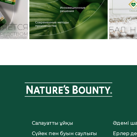
Салауатты ұйқы
Әдемі ш
Сүйек пен буын саулығы
Ерлер д