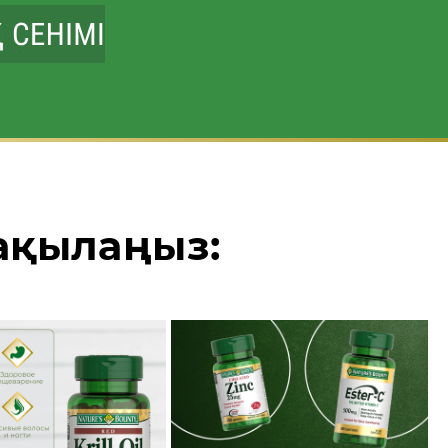
бақылаңыз: