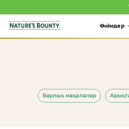
Өнімдер
Барлық мақалалар
Арықт