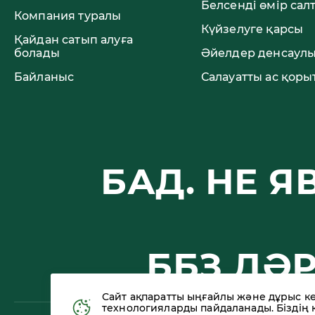
Белсенді өмір сал
Компания туралы
Күйзелуге қарсы
Қайдан сатып алуға
болады
Әйелдер денсаул
Байланыс
Салауатты ас қоры
БАД. НЕ 
ББЗ ДӘ
Сайт ақпаратты ыңғайлы және дұрыс кө
технологияларды пайдаланады. Біздің 