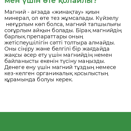
мен үшін өте қолайлы?
Магний - ағзада «жинақтау» қиын
минерал, ол өте тез жұмсалады. Күйзелу
неғұрлым көп болса, магний тапшылығы
соғұрлым айқын болады. Бірақ магнийдің
барлық препараттары оның
жетіспеушілігін сәтті толтыра алмайды.
Оны сіңіру және белгілі бір жағдайда
жақсы әсер ету үшін магнийдің немен
байланысты екенін түсіну маңызды.
Денеге ену үшін магний тұздың немесе
кез-келген органикалық қосылыстың
құрамында болуы керек.