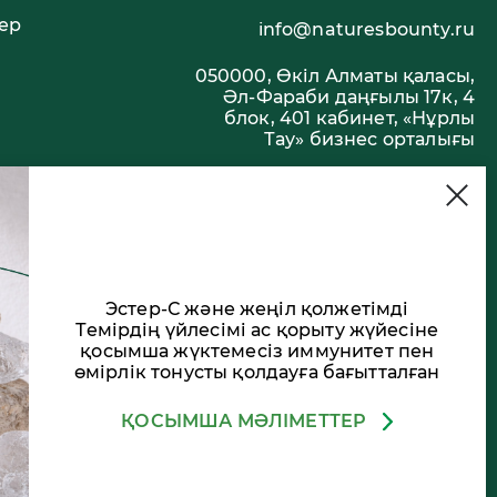
ер
info@naturesbounty.ru
050000, Өкіл Алматы қаласы,
Әл-Фараби даңғылы 17к, 4
блок, 401 кабинет, «Нұрлы
Тау» бизнес орталығы
РСТВЕННЫМ
Эстер-С және жеңіл қолжетімді
Темірдің үйлесімі ас қорыту жүйесіне
қосымша жүктемесіз иммунитет пен
өмірлік тонусты қолдауға бағытталған
ЫЛМАЙДЫ
ҚОСЫМША МӘЛІМЕТТЕР
Қосымша мәліметтер
Жақсы!