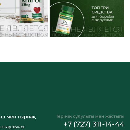
Терінің сұлулығы мен жастығы
аш мен тырнақ
+7 (727) 311-14-44
енсаулығы