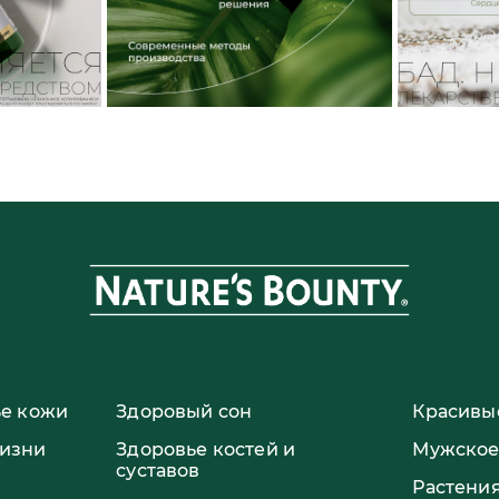
ье кожи
Здоровый сон
Красивые
жизни
Здоровье костей и
Мужское
суставов
Растени