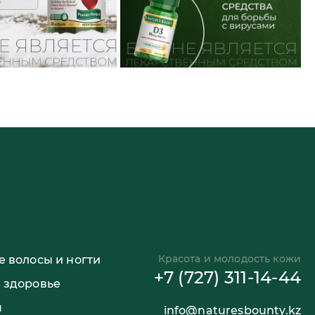
Красота и молодость кожи
 волосы и ногти
+7 (727) 311-14-44
 здоровье
я
info@naturesbounty.kz