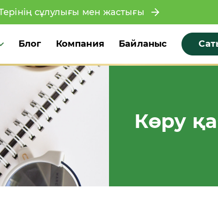
Терінің сұлулығы мен жастығы
Блог
Компания
Байланыс
Сат
Көру қа