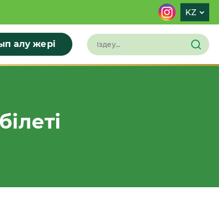
KZ
ып алу жері
білеті