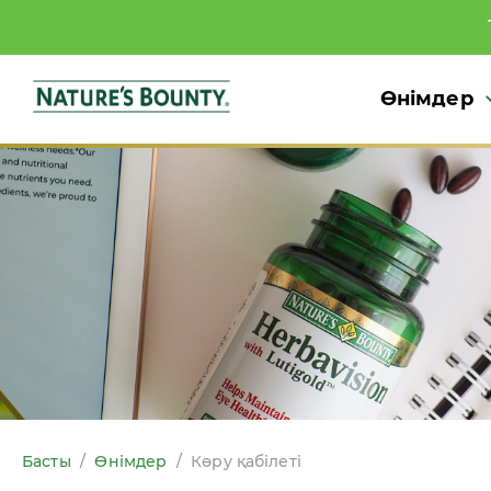
Өнімдер
Басты
/
Өнімдер
/
Көру қабілеті