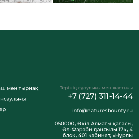
Терінің сұлулығы мен жастығы
аш мен тырнақ
+7 (727) 311-14-44
енсаулығы
ер
info@naturesbounty.ru
050000, Өкіл Алматы қаласы,
Әл-Фараби даңғылы 17к, 4
блок, 401 кабинет, «Нұрлы