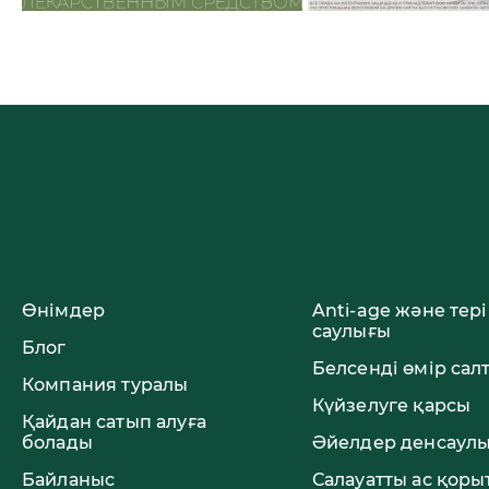
Өнімдер
Anti-age және тері
саулығы
Блог
Белсенді өмір сал
Компания туралы
Күйзелуге қарсы
Қайдан сатып алуға
болады
Әйелдер денсаул
Байланыс
Салауатты ас қоры