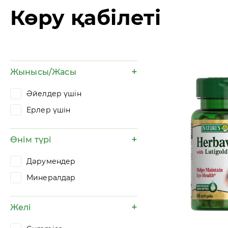
Көру қабілеті
Жынысы/Жасы
Әйелдер үшін
Ерлер үшін
Өнім түрі
Дәрумендер
Минералдар
Желі