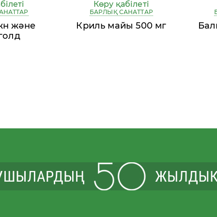
білеті
Көру қабілеті
АНАТТАР
БАРЛЫҚ САНАТТАР
жн және
Криль майы 500 мг
Бал
голд