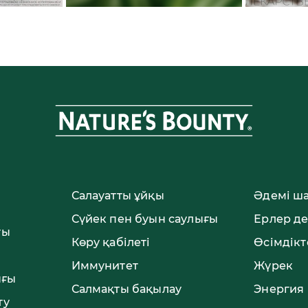
Салауатты ұйқы
Әдемі ш
Сүйек пен буын саулығы
Ерлер д
ты
Көру қабілеті
Өсімдікт
Иммунитет
Жүрек
ығы
Салмақты бақылау
Энергия
ту