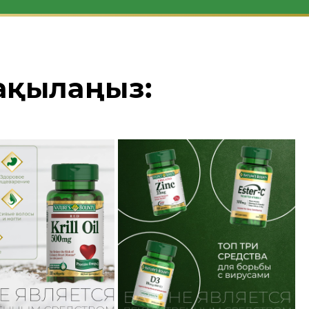
бақылаңыз: