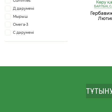
Gummies
Көру қа
БАРЛЫҚ С
Д дәрумені
Гербави
Мырыш
Люти
Омега-3
С дәрумені