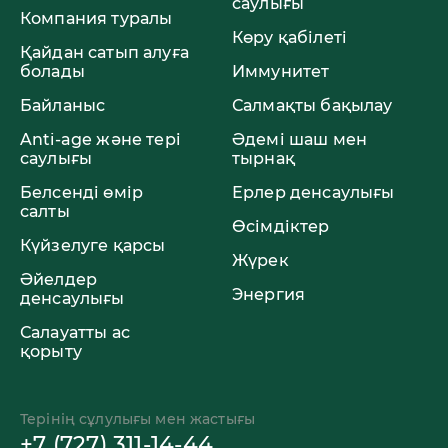
саулығы
Компания туралы
Көру қабілеті
Қайдан сатып алуға
болады
Иммунитет
Байланыс
Салмақты бақылау
Anti-age және тері
Әдемі шаш мен
саулығы
тырнақ
Белсенді өмір
Ерлер денсаулығы
салты
Өсімдіктер
Күйзелуге қарсы
Жүрек
Әйелдер
Энергия
денсаулығы
Салауатты ас
қорыту
Терінің сұлулығы мен жастығы
+7 (727) 311-14-44