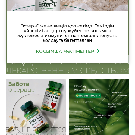
Эстер-С және жеңіл қолжетімді Темірдің
үйлесімі ас қорыту жүйесіне қосымша
жүктемесіз иммунитет пен өмірлік тонусты
қолдауға бағытталған
ҚОСЫМША МӘЛІМЕТТЕР