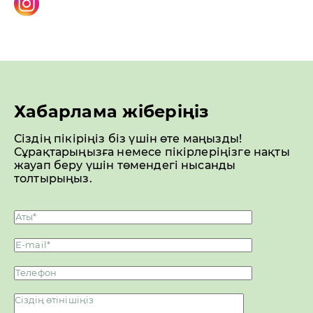
Хабарлама жіберіңіз
Сіздің пікіріңіз біз үшін өте маңызды!
Сұрақтарыңызға немесе пікірлеріңізге нақты
жауап беру үшін төмендегі нысанды
толтырыңыз.