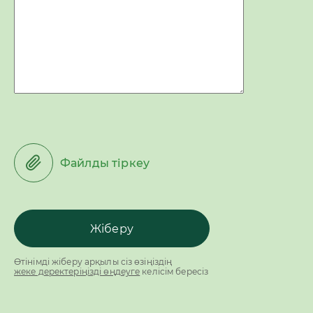
Файлды тіркеу
Өтінімді жіберу арқылы сіз өзіңіздің
жеке деректеріңізді өңдеуге
келісім бересіз