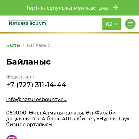
Терінің сұлулығы мен жастығы
KZ
Басты
/
Байланыс
Байланыс
Жедел желі
+7 (727) 311-14-44
info@naturesbounty.ru
050000, Өкіл Алматы қаласы, Әл-Фараби
даңғылы 17к, 4 блок, 401 кабинет, «Нұрлы Тау»
бизнес орталығы