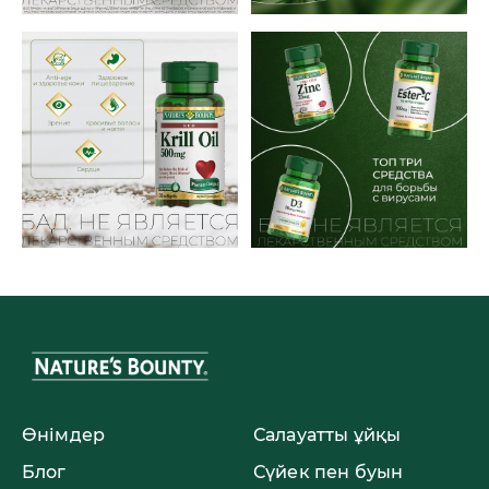
Өнімдер
Салауатты ұйқы
Блог
Сүйек пен буын