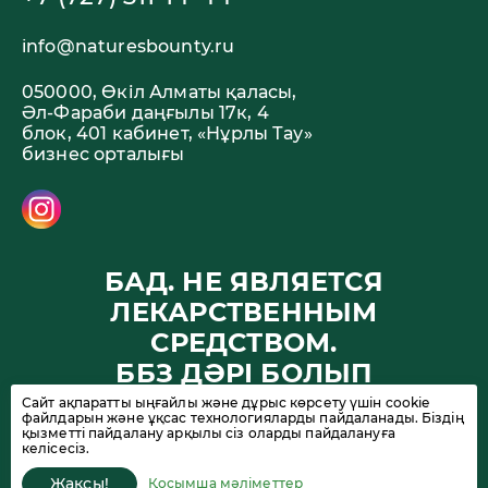
info@naturesbounty.ru
050000, Өкіл Алматы қаласы,
Әл-Фараби даңғылы 17к, 4
блок, 401 кабинет, «Нұрлы Тау»
бизнес орталығы
БАД. НЕ ЯВЛЯЕТСЯ
ЛЕКАРСТВЕННЫМ
СРЕДСТВОМ.
ББЗ ДӘРІ БОЛЫП
ТАБЫЛМАЙДЫ
Сайт ақпаратты ыңғайлы және дұрыс көрсету үшін cookie
файлдарын және ұқсас технологияларды пайдаланады. Біздің
қызметті пайдалану арқылы сіз оларды пайдалануға
келісесіз.
© Nature’s Bounty, 2026. Барлық құқықтар қорғалған. 18+
Жақсы!
Қосымша мәліметтер