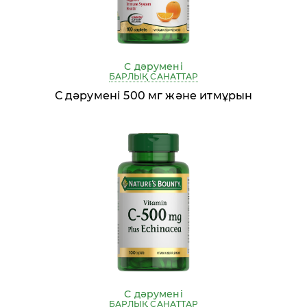
С дәрумені
БАРЛЫҚ САНАТТАР
С дәрумені 500 мг және итмұрын
С дәрумені
БАРЛЫҚ САНАТТАР