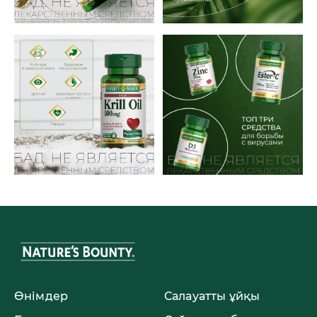
Өнімдер
Салауатты ұйқы