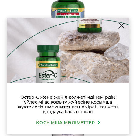
С дәрумені
БАРЛЫҚ САНАТТАР
Глюкозамин-Хондроитин плюс
Кальций және D дәрумені қосылған
Эстер-С және жеңіл қолжетімді Темірдің
үйлесімі ас қорыту жүйесіне қосымша
жүктемесіз иммунитет пен өмірлік тонусты
қолдауға бағытталған
ҚОСЫМША МӘЛІМЕТТЕР