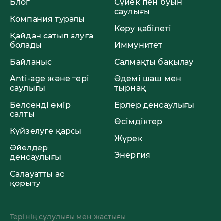
Блог
Сүйек пен буын
саулығы
Компания туралы
Көру қабілеті
Қайдан сатып алуға
болады
Иммунитет
Байланыс
Салмақты бақылау
Anti-age және тері
Әдемі шаш мен
саулығы
тырнақ
Белсенді өмір
Ерлер денсаулығы
салты
Өсімдіктер
Күйзелуге қарсы
Жүрек
Әйелдер
Энергия
денсаулығы
Салауатты ас
қорыту
Терінің сұлулығы мен жастығы