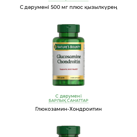
С дәрумені 500 мг плюс қызылкүрең
С дәрумені
БАРЛЫҚ САНАТТАР
Глюкозамин-Хондроитин