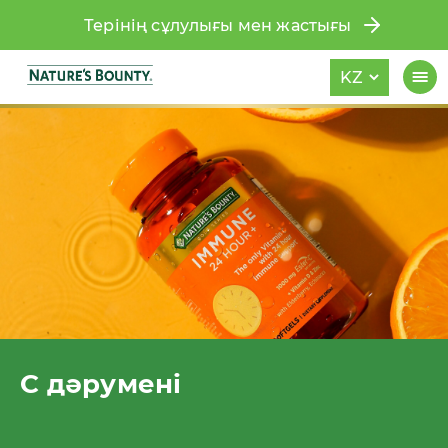
Терінің сұлулығы мен жастығы
KZ
С дәрумені