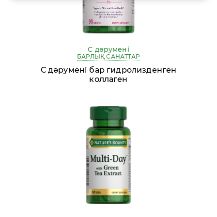
С дәрумені
БАРЛЫҚ САНАТТАР
С дәрумені бар гидролизденген
коллаген