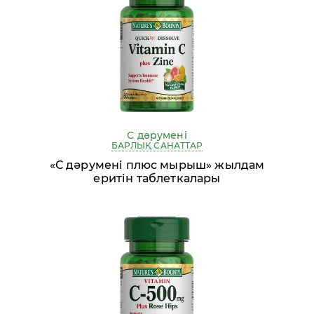
С дәрумені
БАРЛЫҚ САНАТТАР
«С дәрумені плюс мырыш» жылдам
еритін таблеткалары