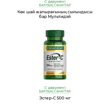
С дәрумені
БАРЛЫҚ САНАТТАР
Көк шай жапырағының сығындысы
бар Мультидэй
С дәрумені
БАРЛЫҚ САНАТТАР
Эстер-С 500 мг