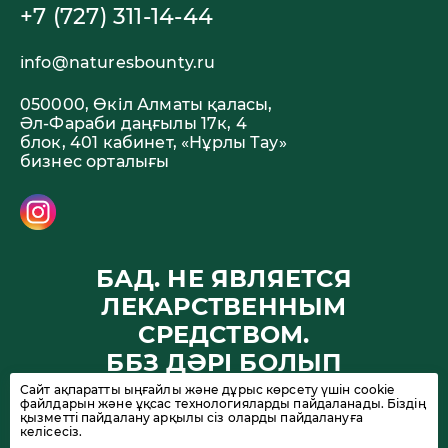
+7 (727) 311-14-44
info@naturesbounty.ru
050000, Өкіл Алматы қаласы,
Әл-Фараби даңғылы 17к, 4
блок, 401 кабинет, «Нұрлы Тау»
бизнес орталығы
БАД. НЕ ЯВЛЯЕТСЯ
ЛЕКАРСТВЕННЫМ
СРЕДСТВОМ.
ББЗ ДӘРІ БОЛЫП
ТАБЫЛМАЙДЫ
Сайт ақпаратты ыңғайлы және дұрыс көрсету үшін cookie
файлдарын және ұқсас технологияларды пайдаланады. Біздің
қызметті пайдалану арқылы сіз оларды пайдалануға
келісесіз.