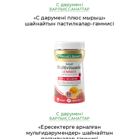
С дәрумені
БАРЛЫҚ САНАТТАР
«С дәрумені плюс мырыш»
шайнайтын пастилкалар-гаммисі
С дәрумені
БАРЛЫҚ САНАТТАР
«Ересектерге арналған
мультидәрумендер» шайнайтын
пастилкалар-гаммисі