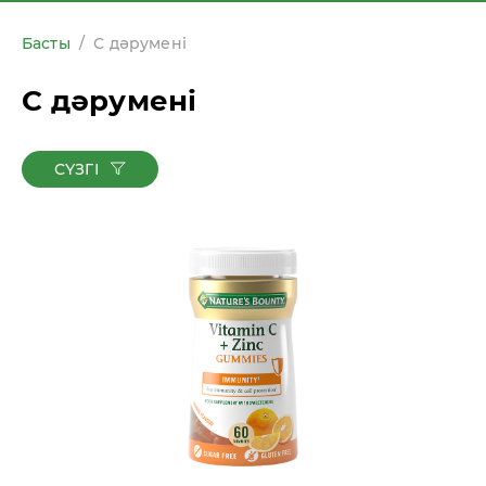
Басты
/
С дәрумені
С дәрумені
СҮЗГІ