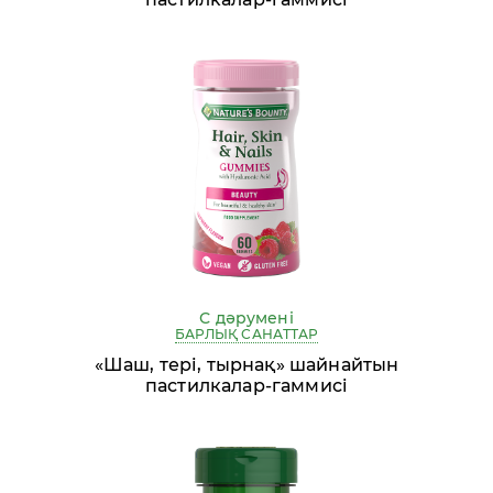
С дәрумені
БАРЛЫҚ САНАТТАР
«Шаш, тері, тырнақ» шайнайтын
пастилкалар-гаммисі