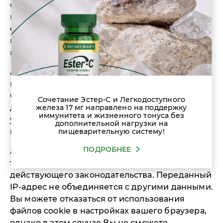
сервисы для анализа посещаемости Сайта,
которые используют файлы cookie, текстовые
файлы, которые размещаются на вашем
компьютере и позволяют проанализировать
поведение Пользователя на Сайте.
Администратор Сайта использует эту
информацию для анализа пользования
Сайтом, составления отчетов о работе Сайта
Сочетание Эстер-С и Легкодоступного
железа 17 мг направлено на поддержку
для его работников и предоставления других
иммунитета и жизненного тонуса без
услуг, связанных с работой Сайта и
дополнительной нагрузки на
пищеварительную систему!
использования Интернет-ресурсов.
ПОДРОБНЕЕ
Администратор Сайта вправе передавать
такую информацию третьим лицам в рамках
действующего законодательства. Переданный
IP-адрес не объединяется с другими данными.
Вы можете отказаться от использования
файлов cookie в настройках вашего браузера,
однако в этом случае Вы не сможете