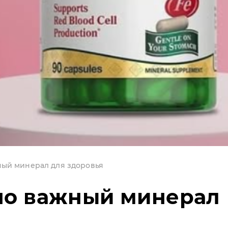
ый минерал для здоровья
но важный минерал