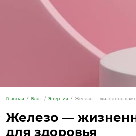
Главная
/
Блог
/
Энергия
/
Железо — жизненно важн
Железо — жизнен
для здоровья