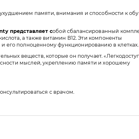
ухудшением памяти, внимания и способности к об
nty представляет с
обой сбалансированный компле
кислота, а также витамин В12. Эти компоненты
 и его полноценному функционированию в клетках.
тельных веществ, которые он получает. «Легкодосту
т ясности мыслей, укреплению памяти и хорошему
нсультироваться с врачом.