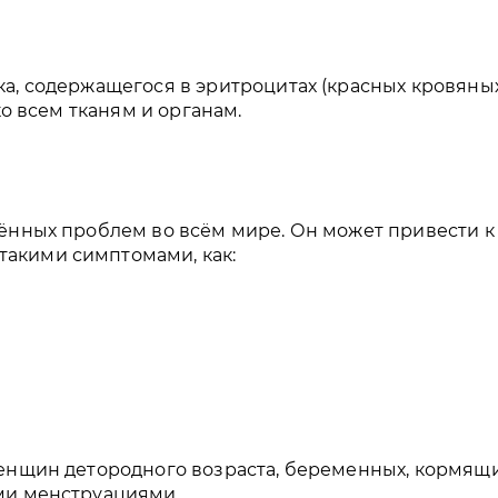
а, содержащегося в эритроцитах (красных кровяны
ко всем тканям и органам.
ённых проблем во всём мире. Он может привести к
акими симптомами, как:
енщин детородного возраста, беременных, кормящи
ми менструациями.